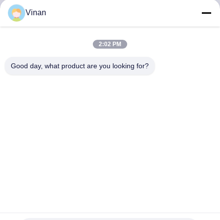
하
Vinan
여
2:02 PM
공
Good day, what product are you looking for?
장
여
행
품
질
관
ENMESI V50 OLED AR 안경 3000 Nits 밝기 조절 다이오프
리
터와 50° FOV