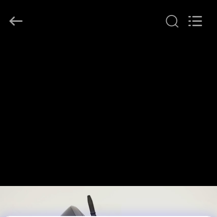
©
2018
-
2026
Shenzhen
Anpo
Intelligence
Technology
집
Co.,
Ltd..
All
Rights
Reserved.
제
품
우
리
에
대