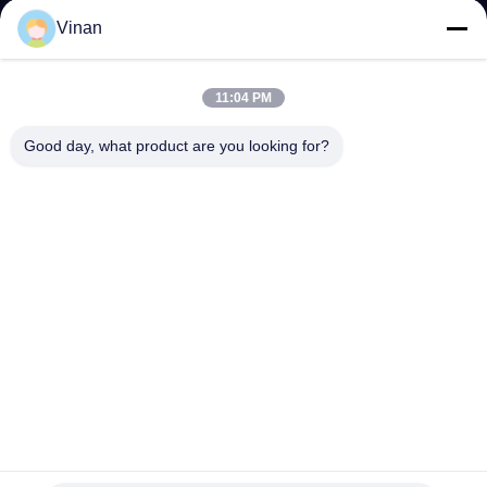
하
Vinan
여
11:04 PM
공
Good day, what product are you looking for?
장
여
행
품
질
관
리
3D 안경 200 인치 HMD 쌍안 헤드 마운트 디스플레이 1.65W