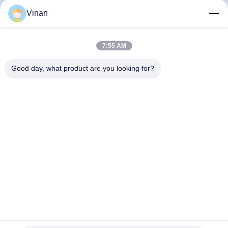
하
Vinan
여
7:55 AM
공
Good day, what product are you looking for?
장
여
행
품
질
관
ENMESI V50 AR 안경1920 * 1080 * 2 OLED 3000 Nits 50°
리
FOV AR HMD