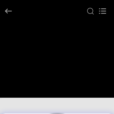
©
2018
-
2026
Shenzhen
Anpo
Intelligence
Technology
집
Co.,
Ltd..
All
Rights
Reserved.
제
품
우
리
에
대