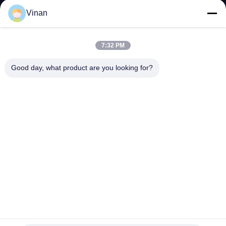
하
Vinan
여
7:32 PM
공
Good day, what product are you looking for?
장
여
행
품
질
관
FOV LCOS 68 밀리미터 헤드 장착 디스플레이 홈 시어터 가
리
상 현실