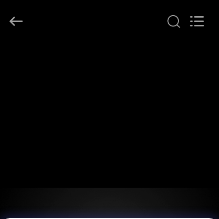
©
2018
-
2026
Shenzhen
Anpo
Intelligence
Technology
집
Co.,
Ltd..
All
Rights
Reserved.
제
품
우
리
에
대