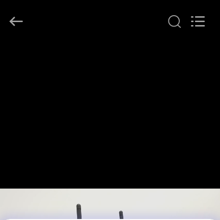
©
2018
-
2026
Shenzhen
Anpo
Intelligence
Technology
집
Co.,
Ltd..
All
Rights
Reserved.
제
품
우
리
에
대