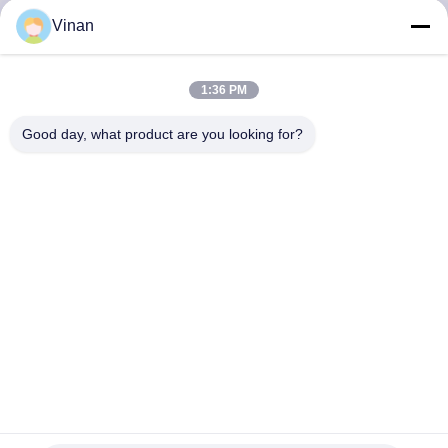
하
Vinan
여
1:36 PM
공
Good day, what product are you looking for?
장
여
행
품
질
관
2" 48 채널 조정 가능한 IPD 1000 mAh FPV 드론 고글 5.8G
리
및 AV IN