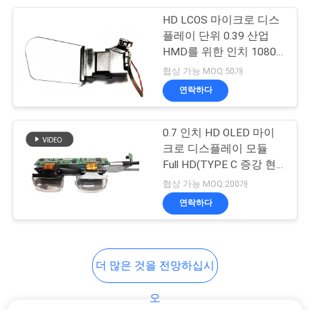
도
HD LCOS 마이크로 디스
17
플레이 단위 0.39 산업
HMD를 위한 인치 1080P
개
시력 훈련 안경
단안 큰 FOV
협상 가능 MOQ:50개
인
연락하다
정
0.7 인치 HD OLED 마이
보
크로 디스플레이 모듈
보
Full HD(TYPE C 증강 현
54
실 안경 포함)
협상 가능 MOQ:200개
호
블루투스 스마트 유
연락하다
정
리
책
더 많은 것을 전망하십시
오