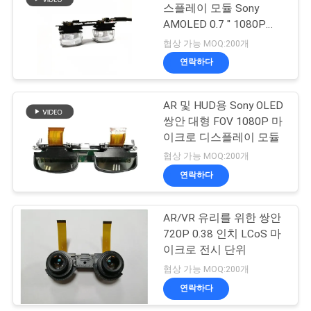
구
스플레이 모듈 Sony
AMOLED 0.7 '' 1080P
하
78
HDMI 고선명 통합 디스
협상 가능 MOQ:200개
플레이
세
연락하다
FPV 드론 고글
요
AR 및 HUD용 Sony OLED
쌍안 대형 FOV 1080P 마
SHOPPING
이크로 디스플레이 모듈
협상 가능 MOQ:200개
ONLINE
연락하다
17
사
AR/VR 유리를 위한 쌍안
FPV 비디오 안경
이
720P 0.38 인치 LCoS 마
이크로 전시 단위
트
협상 가능 MOQ:200개
지
연락하다