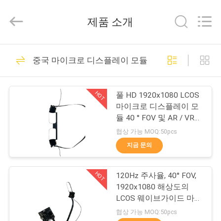
©
2018
-
제품 소개
2026
Shenzhen
Anpo
Intelligence
Technology
집
87
Co.,
중국 마이크로 디스플레이 모듈
Ltd..
All
Rights
AR 스마트 안경
Reserved.
제
HOT
풀 HD 1920x1080 LCOS
품
마이크로 디스플레이 모
듈 40 ° FOV 및 AR / VR
응용 프로그램을위한
협상 가능 MOQ:50pcs
우
200: 1 고 콘트라스트
지금 문의
92
리
헤드 마운트 디스플
HOT
120Hz 주사율, 40° FOV,
에
1920x1080 해상도의
레이
대
LCOS 웨이브가이드 마이
크로 디스플레이 모듈
협상 가능 MOQ:50pcs