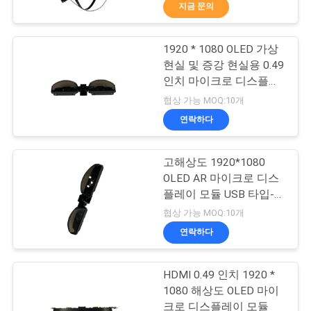
하
지금 문의
여
1920 * 1080 OLED 가상
37
현실 및 증강 현실용 0.49
공
3D 스마트 비디오 안
인치 마이크로 디스플레
이 모듈
장
협상 가능 MOQ:10개
경
연락하다
여
행
고해상도 1920*1080
OLED AR 마이크로 디스
플레이 모듈 USB 타입-c
품
28
41° 전망 각
협상 가능 MOQ:10개
질
연락하다
VR 스마트 안경
관
HDMI 0.49 인치 1920 *
리
1080 해상도 OLED 마이
크로 디스플레이 모듈