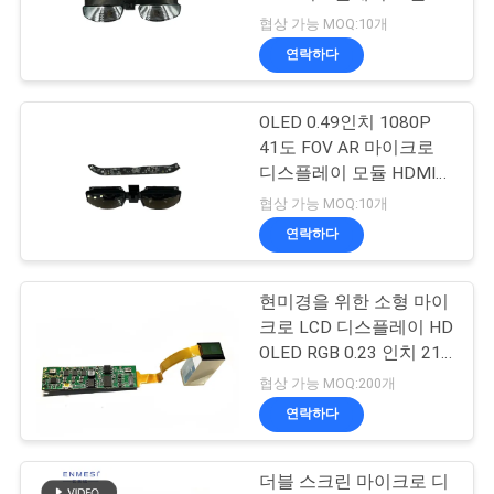
협상 가능 MOQ:10개
뉴
연락하다
101
스
마이크로 디스플레
OLED 0.49인치 1080P
41도 FOV AR 마이크로
경
이 모듈
디스플레이 모듈 HDMI
및 USB-C
우
협상 가능 MOQ:10개
연락하다
인
현미경을 위한 소형 마이
10
용
크로 LCD 디스플레이 HD
모바일 극장 비디오
OLED RGB 0.23 인치 21°
문
대각선
협상 가능 MOQ:200개
안경
을
연락하다
요
더블 스크린 마이크로 디