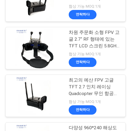
감시자
협상 가능 MOQ:1개
뉴
연락하다
101
스
마이크로 디스플레
차원 주문화 소형 FPV 고
글 2.7" RF 형태에 있는
경
이 모듈
TFT LCD 스크린 5.8GHz
1.4W
우
협상 가능 MOQ:1개
연락하다
인
최고의 예산 FPV 고글
10
용
TFT 2.7 인치 레이싱
모바일 극장 비디오
Quadcopter 무인 항공기
문
960*240 해상도 5.8G
협상 가능 MOQ:1개
안경
을
연락하다
요
다양성 960*240 해상도