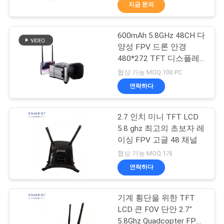
하
지금 문의
여
600mAh 5.8GHz 48CH 다
37
양성 FPV 드론 안경
공
3D 스마트 비디오 안
480*272 TFT 디스플레
이
장
협상 가능 MOQ:100 PC
경
연락하다
여
행
2.7 인치 미니 TFT LCD
5.8 ghz 최고의 초보자 레
이싱 FPV 고글 48 채널
품
28
협상 가능 MOQ:1개
질
연락하다
VR 스마트 안경
관
기계 횡단을 위한 TFT
리
LCD 큰 FOV 단안 2.7"
5.8Ghz Quadcopter FPV