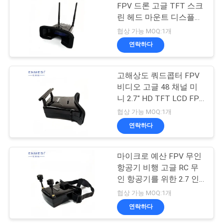
구
FPV 드론 고글 TFT 스크
린 헤드 마운트 디스플레
하
78
이 모니터
협상 가능 MOQ:1개
세
연락하다
FPV 드론 고글
요
고해상도 쿼드콥터 FPV
비디오 고글 48 채널 미
SHOPPING
니 2.7" HD TFT LCD FPV
안경
협상 가능 MOQ:1개
ONLINE
연락하다
17
사
마이크로 예산 FPV 무인
FPV 비디오 안경
이
항공기 비행 고글 RC 무
인 항공기를 위한 2.7 인
트
치 48 채널 TFT 스크린
협상 가능 MOQ:1개
지
연락하다