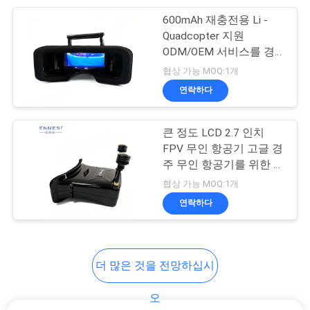
도
600mAh 재충전용 Li -
17
Quadcopter 지원
ODM/OEM 서비스를 경
개
시력 훈련 안경
주하는 건전지 FPV
협상 가능 MOQ:1개
인
연락하다
정
큰 정도 LCD 2.7 인치
보
FPV 무인 항공기 고글 경
보
주 무인 항공기를 위한 이
54
중 둥근 막대 안테나 RF
협상 가능 MOQ:1개
호
블루투스 스마트 유
형태
연락하다
정
리
책
더 많은 것을 전망하십시
오