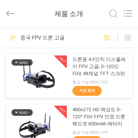
©
2018
-
제품 소개
2026
Shenzhen
Anpo
Intelligence
Technology
집
92
Co.,
중국 FPV 드론 고글
Ltd..
All
Rights
AR 스마트 안경
Reserved.
제
HOT
드론용 4.3인치 디스플레
품
이 FPV 고글, 0-120도
FOV, 48채널 TFT 스크린
협상 가능 MOQ:1 PC
우
지금 문의
89
리
헤드 마운트 디스플
HOT
480x272 HD 해상도 0-
에
120° FOV FPV 안경 드론
레이
대
헤드셋 600mAh 배터리
협상 가능 MOQ:1 PC