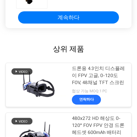
RC 모델링
계속하다
상위 제품
드론용 4.3인치 디스플레
이 FPV 고글, 0-120도
FOV, 48채널 TFT 스크린
협상 가능 MOQ:1 PC
연락하다
480x272 HD 해상도 0-
120° FOV FPV 안경 드론
헤드셋 600mAh 배터리