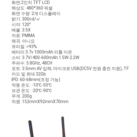
도
화면:
2인치 TFT LCD
해상도: 480*360 픽셀
화면 수량: 2개 디스플레이
밝기: 300cd/㎡
개
시야: 120°
배율: 3.5X
인
자료: PMMA
왜곡: 아니요
유리질: >93%
정
배터리:
3.7v 1000mAh 리튬 이온
소비: 3.7V/400-600mAh.1.5W-2.2W
보
주파수: 5.8GHz, 48CH
포트: 3.5mm AV 입력, 마이크로 USB(DC5V 전원 충전 지원), TF
보
카드 및 최대 32Gb
IPD: 60-68mm(조정 가능)
호
작동 온도: -10℃-50℃
보관 온도: -20℃-90℃
정
무게: 200g
차원: 152mmX92mmX70mm
책