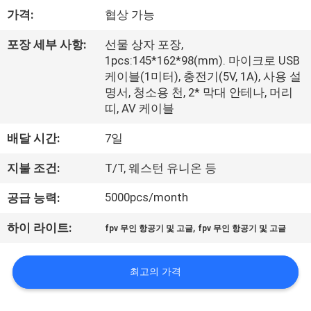
하
가격:
협상 가능
여
포장 세부 사항:
선물 상자 포장,
1pcs:145*162*98(mm). 마이크로 USB
공
케이블(1미터), 충전기(5V, 1A), 사용 설
명서, 청소용 천, 2* 막대 안테나, 머리
장
띠, AV 케이블
여
배달 시간:
7일
행
지불 조건:
T/T, 웨스턴 유니온 등
5000pcs/month
공급 능력:
품
,
하이 라이트:
fpv 무인 항공기 및 고글
fpv 무인 항공기 및 고글
질
관
최고의 가격
리