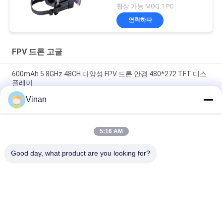
협상 가능 MOQ:1 PC
연락하다
FPV 드론 고글
600mAh 5.8GHz 48CH 다양성 FPV 드론 안경 480*272 TFT 디스
플레이
Vinan
2.7 인치 미니 TFT LCD 5.8 ghz 최고의 초보자 레이싱 FPV 고글
48 채널
5:16 AM
기계 횡단을 위한 TFT LCD 큰 FOV 단안 2.7" 5.8Ghz Quadcopter
FPV 감시자
Good day, what product are you looking for?
모든
헤드 마운트 디스플
AR 스마트 안경
레이