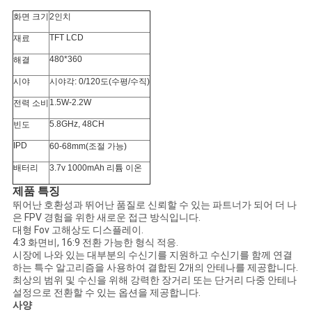
구
화면 크기
2인치
하
TFT LCD
재료
세
480*360
해결
시야
시야각: 0/120도(수평/수직)
요
1.5W-2.2W
전력 소비
5.8GHz, 48CH
빈도
SHOPPING
IPD
60-68mm(조절 가능)
ONLINE
배터리
3.7v 1000mAh 리튬 이온
제품 특징
사
뛰어난 호환성과 뛰어난 품질로 신뢰할 수 있는 파트너가 되어 더 나
은 FPV 경험을 위한 새로운 접근 방식입니다.
대형 Fov 고해상도 디스플레이.
이
4:3 화면비, 16:9 전환 가능한 형식 적응.
시장에 나와 있는 대부분의 수신기를 지원하고 수신기를 함께 연결
트
하는 특수 알고리즘을 사용하여 결합된 2개의 안테나를 제공합니다.
최상의 범위 및 수신을 위해 강력한 장거리 또는 단거리 다중 안테나
지
설정으로 전환할 수 있는 옵션을 제공합니다.
사양