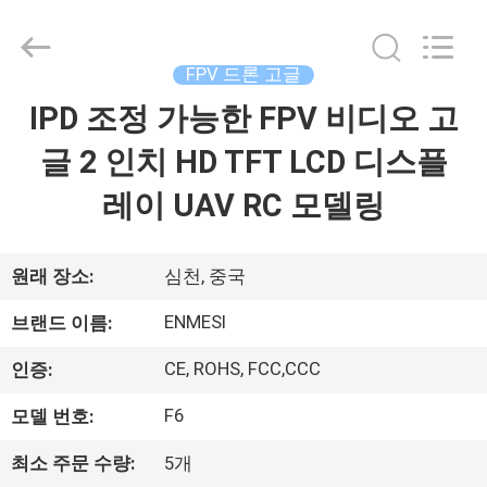
©
2018
-
2026
Shenzhen
FPV 드론 고글
Anpo
Intelligence
Technology
IPD 조정 가능한 FPV 비디오 고
집
Co.,
Ltd..
All
글 2 인치 HD TFT LCD 디스플
Rights
Reserved.
제
레이 UAV RC 모델링
품
원래 장소:
심천, 중국
우
ENMESI
브랜드 이름:
리
CE, ROHS, FCC,CCC
인증:
에
F6
모델 번호:
대
최소 주문 수량:
5개