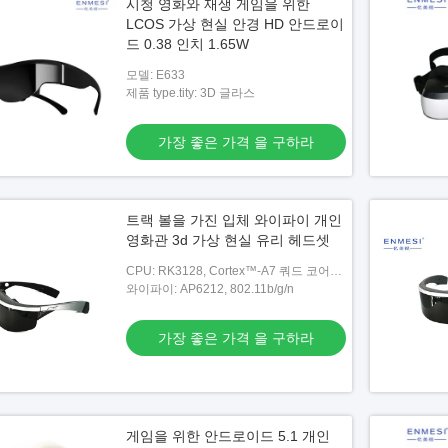
시청 영화와 재생 게임을 위한
LCOS 가상 현실 안경 HD 안드로이
드 0.38 인치 1.65W
모델: E633
제품 type.tity: 3D 글라스
가장 좋은 가격 을 구하라
트랙 볼을 가진 입체 와이파이 개인
영화관 3d 가상 현실 유리 헤드셋
CPU: RK3128, Cortex™-A7 쿼드 코어
@1.3GHZ
와이파이: AP6212, 802.11b/g/n
가장 좋은 가격 을 구하라
게임을 위한 안드로이드 5.1 개인