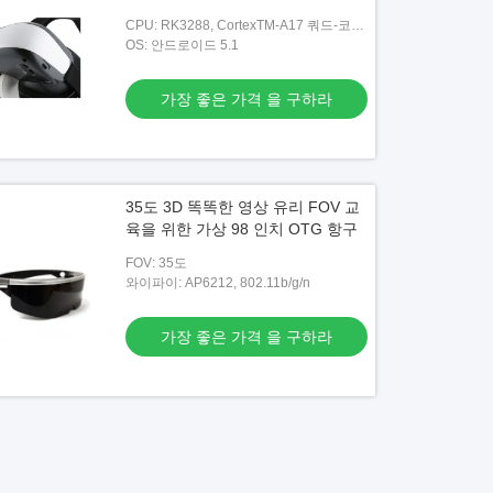
CPU: RK3288, CortexTM-A17 쿼드-코어
@1.8GHZ
OS: 안드로이드 5.1
가장 좋은 가격 을 구하라
35도 3D 똑똑한 영상 유리 FOV 교
육을 위한 가상 98 인치 OTG 항구
FOV: 35도
와이파이: AP6212, 802.11b/g/n
가장 좋은 가격 을 구하라