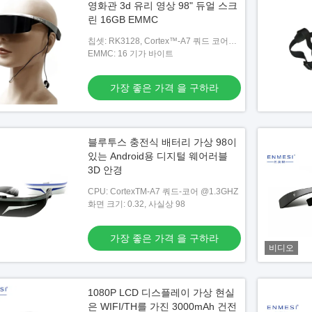
영화관 3d 유리 영상 98" 듀얼 스크
린 16GB EMMC
칩셋: RK3128, Cortex™-A7 쿼드 코어
@1.3GHZ
EMMC: 16 기가 바이트
가장 좋은 가격 을 구하라
블루투스 충전식 배터리 가상 98이
있는 Android용 디지털 웨어러블
3D 안경
CPU: CortexTM-A7 쿼드-코어 @1.3GHZ
화면 크기: 0.32, 사실상 98
가장 좋은 가격 을 구하라
비디오
1080P LCD 디스플레이 가상 현실
은 WIFI/TH를 가진 3000mAh 건전