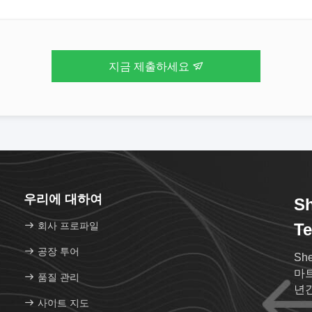
지금 제출하세요
우리에 대하여
Sh
회사 프로파일
Te
공장 투어
She
마트
품질 관리
년
사이트 지도