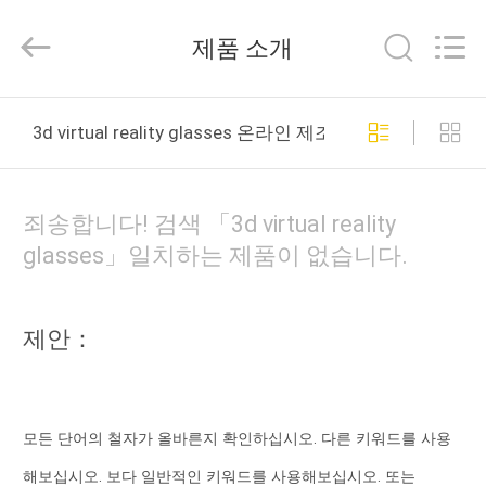
©
2018
-
제품 소개
2026
Shenzhen
Anpo
Intelligence
Technology
집
Co.,
3d virtual reality glasses 온라인 제조
Ltd..
All
Rights
Reserved.
제
죄송합니다! 검색 「3d virtual reality
품
glasses」일치하는 제품이 없습니다.
우
제안：
리
에
대
모든 단어의 철자가 올바른지 확인하십시오. 다른 키워드를 사용
해보십시오. 보다 일반적인 키워드를 사용해보십시오. 또는