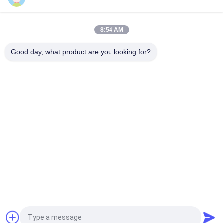
8:54 AM
Good day, what product are you looking for?
모든
헤드 마운트 디스플
AR 스마트 안경
레이
3D 스마트 비디오 안
VR 스마트 안경
경
마이크로 디스플레
모바일 극장 비디오 
이 모듈
안경
FPV 드론 고글
FPV 비디오 안경
견적 요청