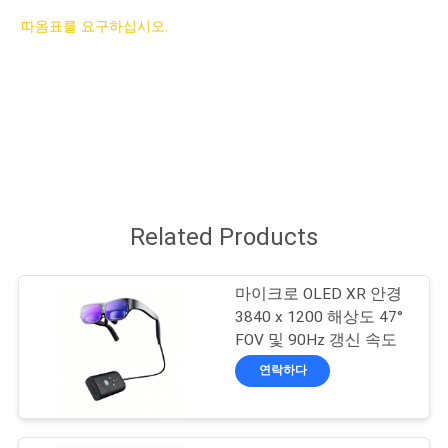
하
따옴표를 요구하십시오.
여
공
장
여
행
Related Products
품
마이크로 OLED XR 안경
3840 x 1200 해상도 47°
질
FOV 및 90Hz 갱신 속도
연락하다
관
리