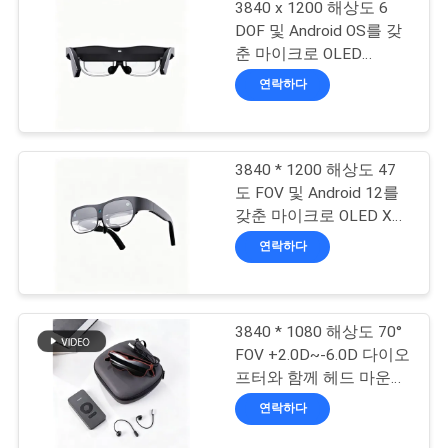
3840 x 1200 해상도 6
DOF 및 Android OS를 갖
뉴
춘 마이크로 OLED
스
Birdbath XR 안경
연락하다
경
3840 * 1200 해상도 47
우
도 FOV 및 Android 12를
갖춘 마이크로 OLED XR
안경
연락하다
인
용
3840 * 1080 해상도 70°
문
FOV +2.0D~-6.0D 다이오
을
프터와 함께 헤드 마운트
디스플레이 - AR 스마트
연락하다
요
안경