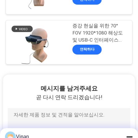
도
개
증강 현실을 위한 70°
FOV 1920*1080 해상도
인
및 USB-C 인터페이스를
갖춘 ENMESI V60 AR 스
정
연락하다
마트 안경
보
보
호
메시지를 남겨주세요
곧 다시 연락 드리겠습니다!
정
책
Vinan