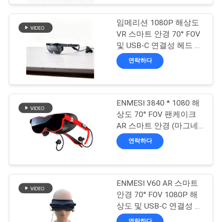
구
하
임메리션 1080P 해상도
VR 스마트 안경 70° FOV
세
및 USB-C 연결성 헤드 마
운트 디스플레이
연락하다
요
SHOPPING
ENMESI 3840 * 1080 해
ONLINE
상도 70° FOV 팬케이크
AR 스마트 안경 (마그네
틱 이어폰 포함)
연락하다
사
이
ENMESI V60 AR 스마트
트
안경 70° FOV 1080P 해
지
상도 및 USB-C 연결성 헤
드 마운트 디스플레이
연락하다