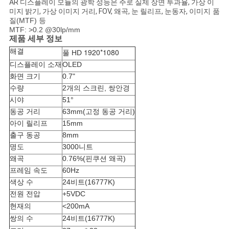
AR 디스플레이 모듈의 광학 성능은 주로 실제 장면 투과율, 가상 이
구
미지 밝기, 가상 이미지 거리, FOV, 왜곡, 눈 릴리프, 눈동자,
이미지 품
질(MTF) 등
하
MTF: >0.2 @30lp/mm
제품 세부 정보
세
해결
1920*1080
풀 HD
요
디스플레이 소재
OLED
화면 크기
0.7"
수량
2개의 스크린, 쌍안경
SHOPPING
시야
51°
동공 거리
63mm(고정 동공 거리)
ONLINE
아이 릴리프
15mm
출구 동공
8mm
명도
3000니트
사
왜곡
0.76%(핀쿠션 왜곡)
이
프레임 속도
60Hz
색상 수
24비트(16777K)
트
전원 전압
+5VDC
현재의
<200mA
지
쌍의 수
24비트(16777K)