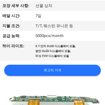
하
포장 세부 사항:
선물 상자
여
배달 시간:
7일
공
지불 조건:
T/T, 웨스턴 유니온 등
장
5000pcs/month
공급 능력:
여
,
하이 라이트:
0.7 인치 OLED 디스플레이 모듈
,
쌍안 OLED 디스플레이 모듈
행
51도 FOV 디스플레이 모듈
품
최고의 가격
질
관
리