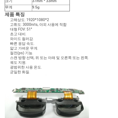
크기
37mm * 33mm
도
무게
9.5g
제품 특징
개
고해상도: 1920*1080*2
고휘도: 3000nits, 야외 사용에 적합
대형 FOV: 51°
인
초고 대비.
와이드 컬러감.
정
빠른 응답 속도.
얇고 가벼운 무게.
보
절전(ps) 기능.
스캔 방향 선택, 위 또는 아래 및 오른쪽 또는 왼쪽.
보
궤도 지원.
광범위한 사용 온도.
균일한 화질.
호
정
책