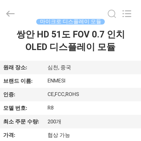
©
2018
-
2026
Shenzhen
마이크로 디스플레이 모듈
Anpo
Intelligence
Technology
쌍안 HD 51도 FOV 0.7 인치
집
Co.,
Ltd..
All
OLED 디스플레이 모듈
Rights
Reserved.
제
품
원래 장소:
심천, 중국
ENMESI
브랜드 이름:
우
CE,FCC,ROHS
인증:
리
R8
모델 번호:
에
최소 주문 수량:
200개
대
가격:
협상 가능