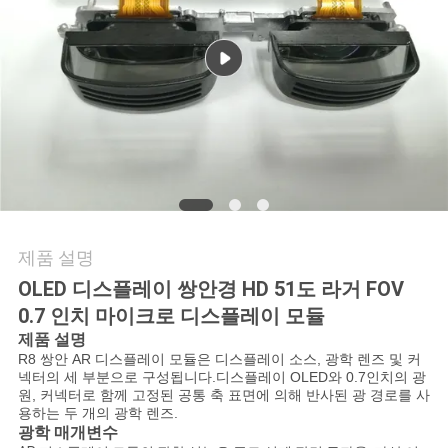
뉴
스
경
우
인
제품 설명
OLED 디스플레이 쌍안경 HD 51도 라거 FOV
용
0.7 인치 마이크로 디스플레이 모듈
문
제품 설명
R8 쌍안 AR 디스플레이 모듈은 디스플레이 소스, 광학 렌즈 및 커
을
넥터의 세 부분으로 구성됩니다.디스플레이 OLED
와
0.7인치의 광
원, 커넥터로 함께 고정된 공통 축 표면에 의해 반사된 광 경로를 사
요
용하는 두 개의 광학 렌즈.
광학 매개변수