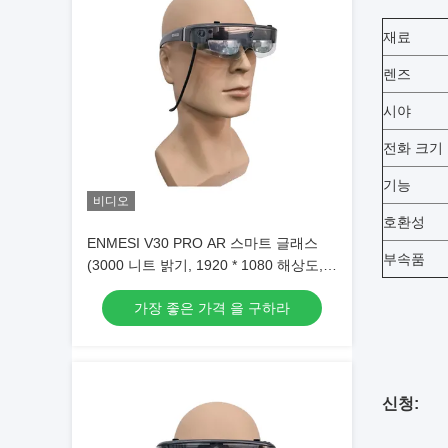
재료
렌즈
시야
전화 크기
기능
비디오
호환성
ENMESI V30 PRO AR 스마트 글래스
부속품
(3000 니트 밝기, 1920 * 1080 해상도,
13MP 카메라 포함)
가장 좋은 가격 을 구하라
신청: