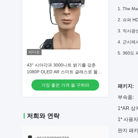
1. The M
2. 슈퍼 
3. 직사광
4. 근시에
비디오
5. 360
43° 시야각과 3000니트 밝기를 갖춘
1080P OLED AR 스마트 글래스로 몰입
감 넘치는 증강 현실 경험 제공
가장 좋은 가격 을 구하라
패키지:
부속품:
1*AR 상
저희와 연락
1* 사용
판지 패키지: