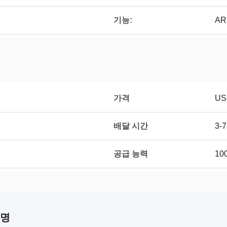
기능:
A
가격
USD
배달 시간
3-
공급 능력
10
설명