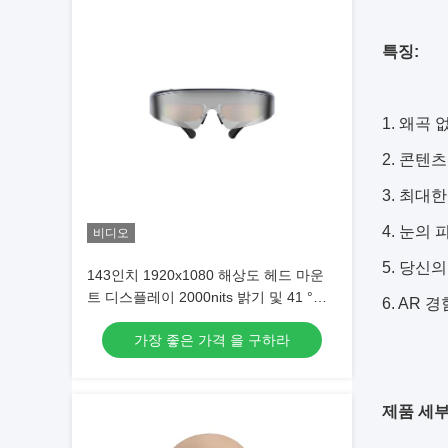
특징:
1. 왜곡
2. 콘텐
3. 최대
4. 눈의
비디오
5. 당신
143인치 1920x1080 해상도 헤드 마운
트 디스플레이 2000nits 밝기 및 41 °
6. AR 
FOV AR 안경
가장 좋은 가격 을 구하라
제품 세부