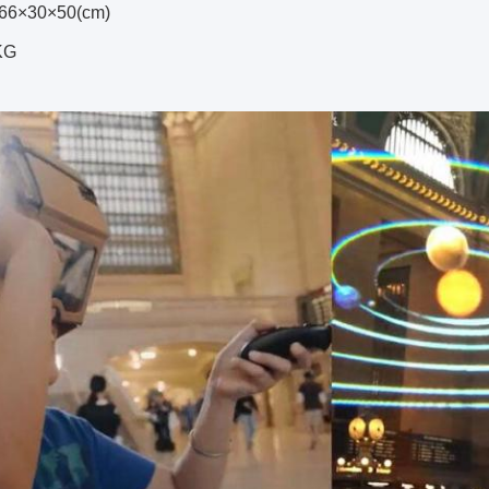
×30×50(cm)
KG