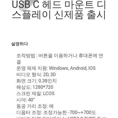
하
USB C 헤드 마운트 디
여
스플레이 신제품 출시
공
장
설명하다
여
조작방법 : 버튼을 이용하거나 휴대폰에 연
행
결
운영 체제 지원: Windows, Android, IOS
비디오 형식: 2D, 3D
품
화면 크기: 0.38인치
해상도: 1280*720
질
스크린 재질: LCOS
관
시야: 40°
동공 거리 조정: 예
리
디옵터 조정: 조정가능한 -700~+700도