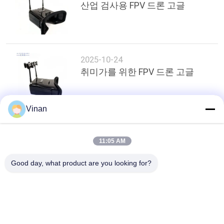
구
산업 검사용 FPV 드론 고글
하
세
2025-10-24
요
취미가를 위한 FPV 드론 고글
SHOPPING
Vinan
ONLINE
상단
11:05 AM
사
Good day, what product are you looking for?
이
모든
트
지
헤드 마운트 디스플
AR 스마트 안경
레이