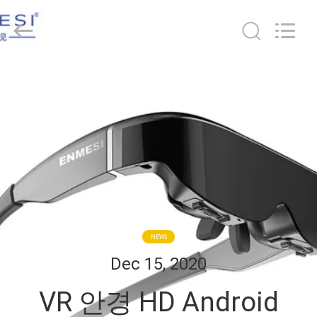
©
2018
-
2026
Shenzhen
Anpo
Intelligence
Technology
집
Co.,
Ltd..
All
Rights
Reserved.
제
품
우
리
NEWS
에
Dec 15, 2020
대
VR 안경 HD Android