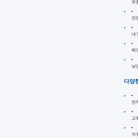
위
전
내
헤
낮
다양한
전
교
석