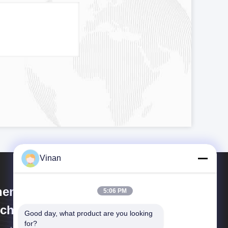
Vinan
enzhen Anpo Intelligence
5:06 PM
chnology Co., Ltd.
Good day, what product are you looking 
for?