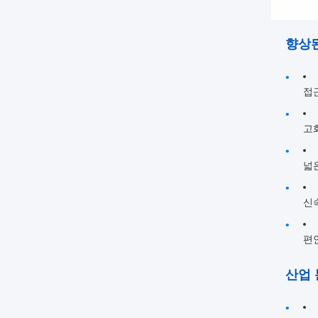
향상
접
고
넓
신
편
산업 