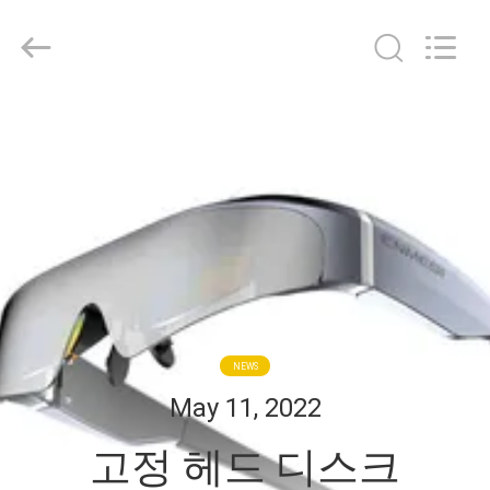
©
2018
-
2026
Shenzhen
Anpo
Intelligence
Technology
집
Co.,
Ltd..
All
Rights
Reserved.
제
품
우
리
NEWS
에
May 11, 2022
대
고정 헤드 디스크