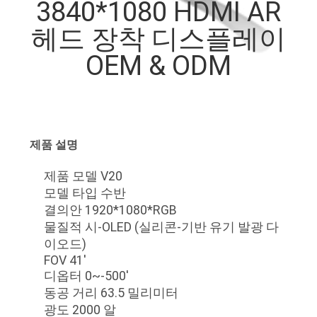
하
3840*1080 HDMI AR
여
헤드 장착 디스플레이
OEM & ODM
공
장
여
제품 설명
행
제품 모델 V20
모델 타입 수반
품
결의안 1920*1080*RGB
물질적 시-OLED (실리콘-기반 유기 발광 다
질
이오드)
FOV 41'
관
디옵터 0~-500'
동공 거리 63.5 밀리미터
리
광도 2000 알