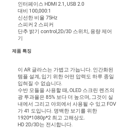
인터페이스 HDMI 2.1, USB 2.0
뉴
대비 100,000:1
신선한 비율 75Hz
스
스피커 2 스피커
단추 밝기 control,2D/3D 스위치, 용량 제어
기
경
제품 특징
우
이 AR 글라스는 가볍고 가늡니다. 인간화된
인
템플 설계, 입기 위한 어떤 압력도 하루 종일
입혀질 수 없습니다.
용
수반 모듈을 사용할 때, OLED 스크린 렌즈의
문
광 투과율은 85% 보다 더 높으며, 그것이 실
내에서 그리고 야외에서 사용될 수 있고 FOV
을
가 41 도입니다. 명백한 보기를 위한
1920*1080p*2 최고 고해상도.
요
HD 2D/3D는 전시합니다.