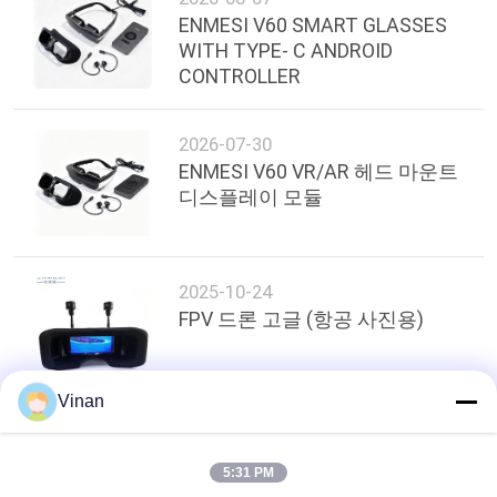
도
ENMESI V60 SMART GLASSES
WITH TYPE- C ANDROID
CONTROLLER
개
인
2026-07-30
ENMESI V60 VR/AR 헤드 마운트
정
디스플레이 모듈
보
보
2025-10-24
호
FPV 드론 고글 (항공 사진용)
정
책
Vinan
상단
5:31 PM